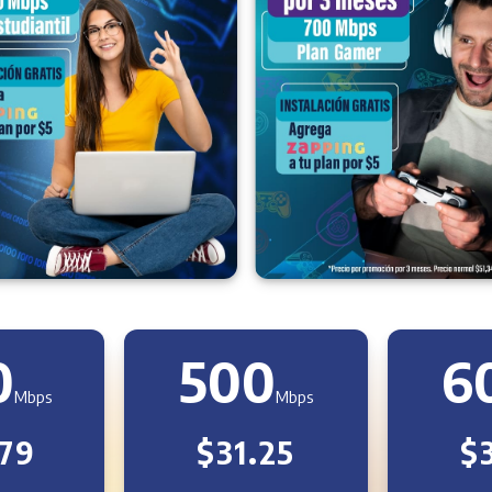
0
500
6
Mbps
Mbps
79
$31.25
$