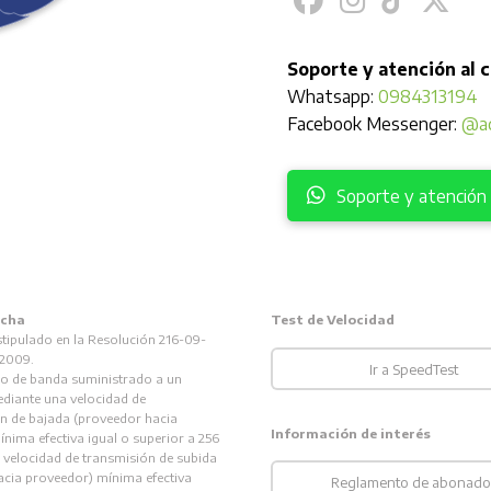
Soporte y atención al 
Whatsapp:
0984313194
Facebook Messenger:
@ad
Soporte y atención a
ncha
Test de Velocidad
stipulado en la Resolución 216-09-
2009.
Ir a SpeedTest
ho de banda suministrado a un
diante una velocidad de
n de bajada (proveedor hacia
Información de interés
ínima efectiva igual o superior a 256
 velocidad de transmisión de subida
acia proveedor) mínima efectiva
Reglamento de abonado