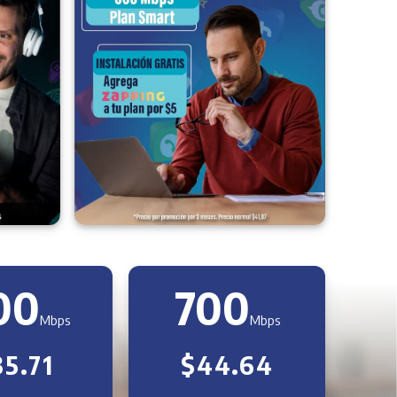
00
700
Mbps
Mbps
35.71
$44.64