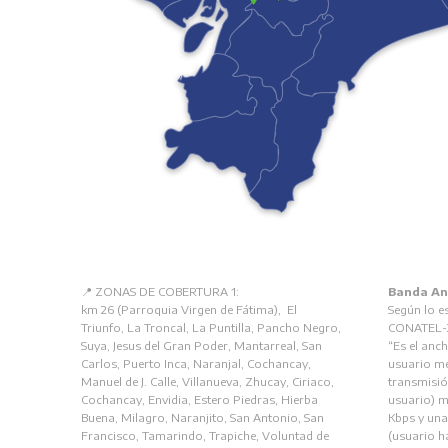
📍 ZONAS DE COBERTURA 1:
Banda A
km 26 (Parroquia Virgen de Fátima), El
Según lo e
Triunfo, La Troncal, La Puntilla, Pancho Negro,
CONATEL-
Suya, Jesus del Gran Poder, Mantarreal, San
“Es el anc
Carlos, Puerto Inca, Naranjal, Cochancay,
usuario me
Manuel de J. Calle, Villanueva, Zhucay, Ciriaco,
transmisió
Cochancay, Envidia, Estero Piedras, Hierba
usuario) m
Buena, Milagro, Naranjito, San Antonio, San
Kbps y una
Francisco, Tamarindo, Trapiche, Voluntad de
(usuario h