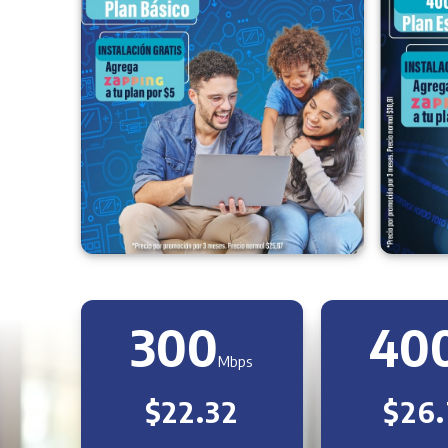
300
40
Mbps
$22.32
$26.