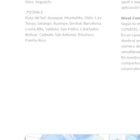
Dios, Yaguachi.
igual o su
aplicación”
📍ZONA 2:
Ruta del Sol: Ayangue, Montañita, Olón, Las
Nivel Co
Tunas, Salango, Ayampe, Sinchal, Barcelona,
Según lo e
Loma Alta, Valdivia, San Pedro, Libertador
CONATEL-
Bolívar, Cadeate, San Antonio, Ríochico,
Es un cana
Puerto Rico.
divide el 
número de
simultáne
En nuestros
compartició
corporativo